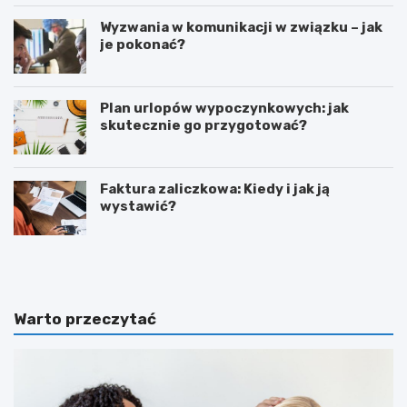
Wyzwania w komunikacji w związku – jak
je pokonać?
Plan urlopów wypoczynkowych: jak
skutecznie go przygotować?
Faktura zaliczkowa: Kiedy i jak ją
wystawić?
L
Z
e
o
g
r
i
g
a
a
Warto przeczytać
W
n
a
i
r
z
s
o
z
w
a
a