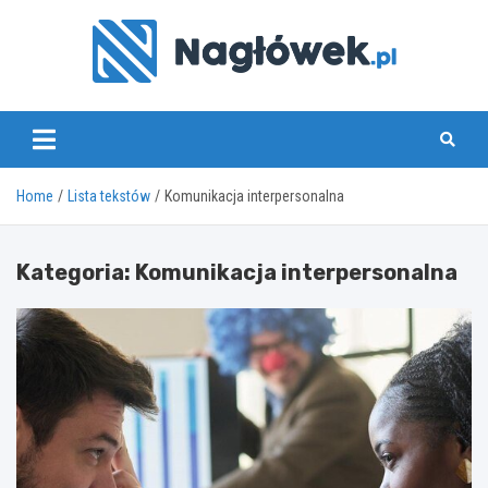
Skip
to
content
www.naglowek.pl
Home
Lista tekstów
Komunikacja interpersonalna
Kategoria:
Komunikacja interpersonalna