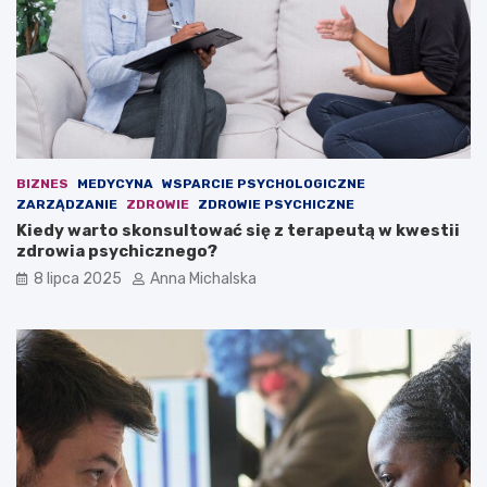
s
i
k
n
u
a
z
ł
P
a
i
w
a
i
s
e
t
o
BIZNES
MEDYCYNA
WSPARCIE PSYCHOLOGICZNE
e
s
ZARZĄDZANIE
ZDROWIE
ZDROWIE PSYCHICZNE
m
k
Kiedy warto skonsultować się z terapeutą w kwestii
G
a
zdrowia psychicznego?
l
r
i
ż
8 lipca 2025
Anna Michalska
w
o
i
n
c
y
e
c
–
h
b
:
y
2
ł
3
y
o
l
s