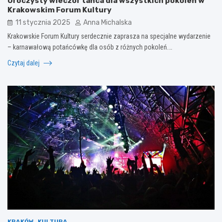
Uroczysty wieczór tańca dla wszystkich pokoleń w
Krakowskim Forum Kultury
11 stycznia 2025
Anna Michalska
Krakowskie Forum Kultury serdecznie zaprasza na specjalne wydarzenie
– karnawałową potańcówkę dla osób z różnych pokoleń.…
Czytaj dalej
KRAKÓW
KULTURA