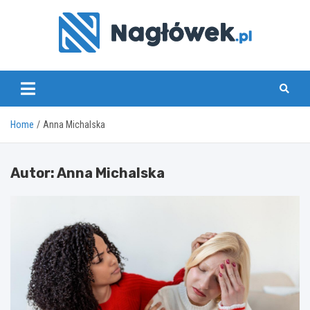
Skip
to
content
www.naglowek.pl
Home
Anna Michalska
Autor:
Anna Michalska