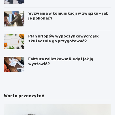
psychicznego?
Wyzwania w komunikacji w związku – jak
je pokonać?
Plan urlopów wypoczynkowych: jak
skutecznie go przygotować?
Faktura zaliczkowa: Kiedy i jak ją
wystawić?
L
Z
e
o
g
r
i
g
a
a
Warto przeczytać
W
n
a
i
r
z
s
o