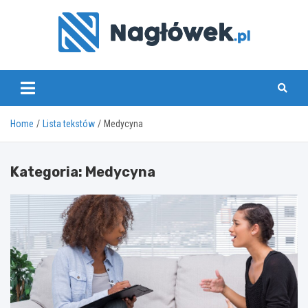
Skip
to
content
www.naglowek.pl
Home
Lista tekstów
Medycyna
Kategoria:
Medycyna