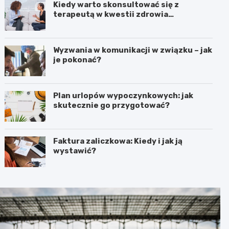
Kiedy warto skonsultować się z
terapeutą w kwestii zdrowia
psychicznego?
Wyzwania w komunikacji w związku – jak
je pokonać?
Plan urlopów wypoczynkowych: jak
skutecznie go przygotować?
Faktura zaliczkowa: Kiedy i jak ją
wystawić?