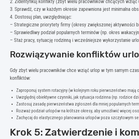
2. Zidentyfikuj konflikty (zbyt wielu pracowników chcących wzią
3. Sprawdź, czy w każdym okresie zapewniona jest minimalna obsa
4. Dostosuj plan, uwzględniając:
– Strategiczne priorytety firmy (okresy zwiększonej aktywności 
– Sprawiedliwy podział popularnych terminów (np. okres wakacyjn
– Staż pracy, sytuację rodzinną i wcześniejsze wykorzystanie ur
Rozwiązywanie konfliktów ur
Gdy zbyt wielu pracowników chce wziąć urlop w tym samym czasi
konfliktów:
Zaproponuj system rotacyjny (w kolejnym roku pierwszeństwo mają os
Uwzględnij obiektywne czynniki, jak sytuacja rodzinna (np. rodzice d
Zastosuj zasadę pierwszeństwa zgłoszeń dla mniej popularnych te
Rozważ podział urlopów na krótsze okresy, aby umożliwić więcej 
Zachęcaj do elastycznego planowania urlopów poza szczytowym sez
Krok 5: Zatwierdzenie i ko