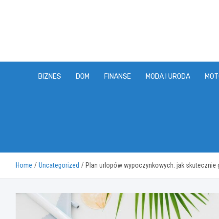
Skip
to
content
BIZNES
DOM
FINANSE
MODA I URODA
MOT
Home
Uncategorized
Plan urlopów wypoczynkowych: jak skutecznie