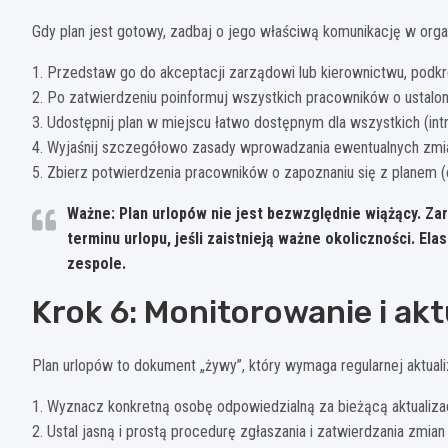
Gdy plan jest gotowy, zadbaj o jego właściwą komunikację w organ
1. Przedstaw go do akceptacji zarządowi lub kierownictwu, podkr
2. Po zatwierdzeniu poinformuj wszystkich pracowników o ustalon
3. Udostępnij plan w miejscu łatwo dostępnym dla wszystkich (intr
4. Wyjaśnij szczegółowo zasady wprowadzania ewentualnych zmian
5. Zbierz potwierdzenia pracowników o zapoznaniu się z planem (e
Ważne: Plan urlopów nie jest bezwzględnie wiążący.
Zar
terminu urlopu, jeśli zaistnieją ważne okoliczności.
Elas
zespole.
Krok 6: Monitorowanie i ak
Plan urlopów to dokument „żywy”, który wymaga regularnej aktualiz
1. Wyznacz konkretną osobę odpowiedzialną za bieżącą aktualizac
2. Ustal jasną i prostą procedurę zgłaszania i zatwierdzania zmian