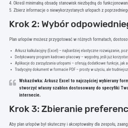
4. Określ minimalną obsadę stanowisk niezbędną do funkcjonowa
5. Zbierz informacje o niewykorzystanych urlopach z poprzedniego
Krok 2: Wybór odpowiednie
Plan urlopów możesz przygotować w różnych formatach, dostosowa
Arkusz kalkulacyjny (Excel) – najbardziej elastyczne rozwiązanie, poz
Dedykowany program kadrowo-płacowy – wygodny, jeśli już korzysta
Aplikacje do zarządzania urlopami – oferują dodatkowe funkcje, jak 
Tradycyjny dokument w formacie PDF – prosty w użyciu, ale trudniejszy
Wskazówka: Arkusz Excel to najczęściej wybierany form
stworzyć własny szablon dostosowany do specyfiki Two
internecie.
Krok 3: Zbieranie prefere
Aby plan urlopów był skuteczny i akceptowalny dla zespołu, zaan