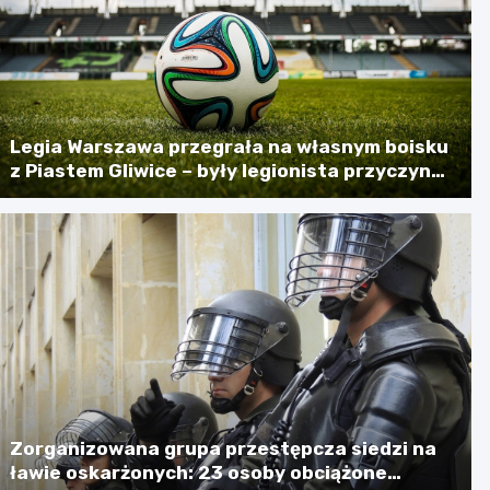
Legia Warszawa przegrała na własnym boisku
z Piastem Gliwice – były legionista przyczyną
porażki
Zorganizowana grupa przestępcza siedzi na
ławie oskarżonych: 23 osoby obciążone