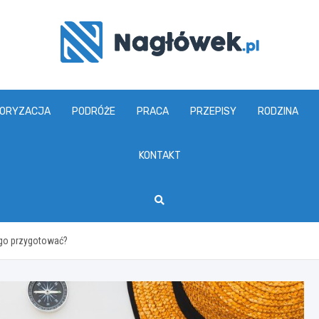
www.naglowek.pl
ORYZACJA
PODRÓŻE
PRACA
PRZEPISY
RODZINA
KONTAKT
 go przygotować?