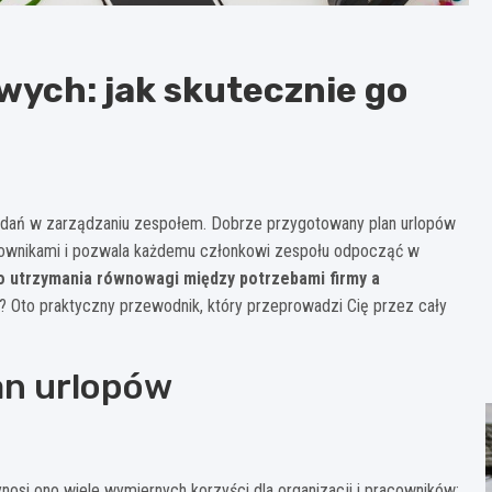
ych: jak skutecznie go
dań w zarządzaniu zespołem. Dobrze przygotowany plan urlopów
acownikami i pozwala każdemu członkowi zespołu odpocząć w
o utrzymania równowagi między potrzebami firmy a
? Oto praktyczny przewodnik, który przeprowadzi Cię przez cały
an urlopów
osi ono wiele wymiernych korzyści dla organizacji i pracowników: