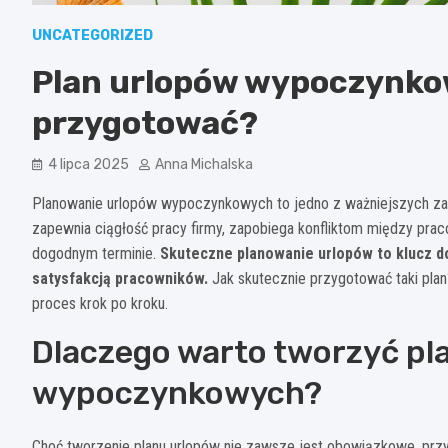
UNCATEGORIZED
Plan urlopów wypoczynkow
przygotować?
4 lipca 2025
Anna Michalska
Planowanie urlopów wypoczynkowych to jedno z ważniejszych za
zapewnia ciągłość pracy firmy, zapobiega konfliktom między pr
dogodnym terminie.
Skuteczne planowanie urlopów to klucz d
satysfakcją pracowników.
Jak skutecznie przygotować taki plan
proces krok po kroku.
Dlaczego warto tworzyć pl
wypoczynkowych?
Choć tworzenie planu urlopów nie zawsze jest obowiązkowe, przyn