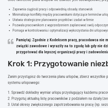
Zapewnia ciągłość pracy i odpowiednią obsadę stanowisk
Minimalizuje konflikty między pracownikami dotyczące terminów url
Ułatwia strategiczne planowanie projektów i zadań w firmie
Pozwala pracownikom z wyprzedzeniem zaplanować swój odpoczy
Pomaga w kontrolowaniu i optymalizacji wykorzystania dni urlopowy
Pamiętaj: Zgodnie z Kodeksem pracy, pracodawca nie ma
związki zawodowe i wyraziły na to zgodę lub gdy nie d
przygotować dla lepszej organizacji pracy i zadowoleni
Krok 1: Przygotowanie niez
Zanim przystąpisz do tworzenia planu urlopów, zbierz wszystkie
systemu urlopowego:
1. Sprawdź dokładny wymiar urlopu przysługujący każdemu pracown
2. Przygotuj aktualną listę pracowników z podziałem na działy/ze
3. Ustal okresy zwiększonego zapotrzebowania na pracę (np. sezo