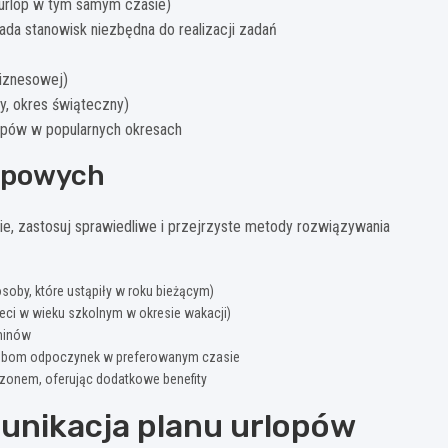
ć urlop w tym samym czasie)
da stanowisk niezbędna do realizacji zadań
biznesowej)
y, okres świąteczny)
lopów w popularnych okresach
lopowych
e, zastosuj sprawiedliwe i przejrzyste metody rozwiązywania
oby, które ustąpiły w roku bieżącym)
zieci w wieku szkolnym w okresie wakacji)
rminów
osobom odpoczynek w preferowanym czasie
onem, oferując dodatkowe benefity
munikacja planu urlopów