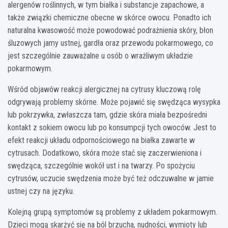
alergenów roślinnych, w tym białka i substancje zapachowe, a
także związki chemiczne obecne w skórce owocu. Ponadto ich
naturalna kwasowość może powodować podrażnienia skóry, błon
śluzowych jamy ustnej, gardła oraz przewodu pokarmowego, co
jest szczególnie zauważalne u osób o wrażliwym układzie
pokarmowym.
Wśród objawów reakcji alergicznej na cytrusy kluczową rolę
odgrywają problemy skórne. Może pojawić się swędząca wysypka
lub pokrzywka, zwłaszcza tam, gdzie skóra miała bezpośredni
kontakt z sokiem owocu lub po konsumpcji tych owoców. Jest to
efekt reakcji układu odpornościowego na białka zawarte w
cytrusach. Dodatkowo, skóra może stać się zaczerwieniona i
swędząca, szczególnie wokół ust i na twarzy. Po spożyciu
cytrusów, uczucie swędzenia może być też odczuwalne w jamie
ustnej czy na języku.
Kolejną grupą symptomów są problemy z układem pokarmowym.
Dzieci mogą skarżyć się na ból brzucha, nudności, wymioty lub