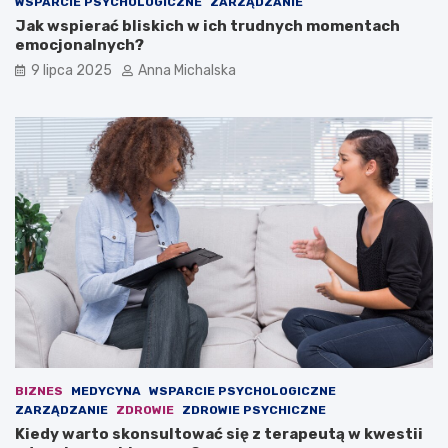
WSPARCIE PSYCHOLOGICZNE
ZARZĄDZANIE
a
t
Jak wspierać bliskich w ich trudnych momentach
w
ę
emocjonalnych?
ł
p
9 lipca 2025
Anna Michalska
a
c
s
z
n
a
y
s
m
i
b
e
o
d
i
z
s
i
k
n
u
a
z
ł
P
a
i
w
a
i
s
e
t
o
BIZNES
MEDYCYNA
WSPARCIE PSYCHOLOGICZNE
e
s
ZARZĄDZANIE
ZDROWIE
ZDROWIE PSYCHICZNE
m
k
Kiedy warto skonsultować się z terapeutą w kwestii
G
a