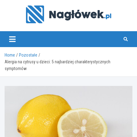
Skip
to
content
www.naglowek.pl
Home
Pozostałe
Alergia na cytrusy u dzieci: 5 najbardziej charakterystycznych
symptomów