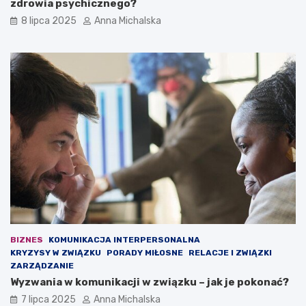
zdrowia psychicznego?
l
r
i
ż
8 lipca 2025
Anna Michalska
w
o
i
n
c
y
e
c
–
h
b
:
y
2
ł
3
y
o
l
s
e
o
g
b
i
y
o
o
n
b
i
c
s
i
BIZNES
KOMUNIKACJA INTERPERSONALNA
t
ą
KRYZYSY W ZWIĄZKU
PORADY MIŁOSNE
RELACJE I ZWIĄZKI
a
ż
ZARZĄDZANIE
p
o
Wyzwania w komunikacji w związku – jak je pokonać?
r
n
7 lipca 2025
Anna Michalska
z
e