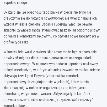
zupełnie innego.
Okazało się, że obecność tego białka w diecie nie tylko nie
przyczynia się do rozwoju nowotworów, ale wręcz hamuje ich
wzrost w jelicie cienkim. Badania sugerują, więc, że pewne
składniki żywności mogą stymulować nasz układ odpornościowy
do walki z komórkami rakowymi, co otwiera nowe możliwości w
profilaktyce raka.
W kontekście walki z rakiem, kluczowe może być zrozumienie
powiązań między dietą a funkcjonowaniem naszego układu
odpornościowego. W najnowszym badaniu, japońscy naukowcy
odkryli mechanizm, w którym albuminy zawarte w mleku i mięsie
aktywują tzw. kępki Peyera (zbiorowiska komórek
odpornościowych znajdujące się w jelitach), które pełnią
kluczową rolę w ochronie organizmu przed infekcjami i
chorobami, w tym nowotworami. Aktywacja tych komórek
pozwala naszemu ciału skuteczniej rozpoznawać i niszczyć
komórki rakowe.