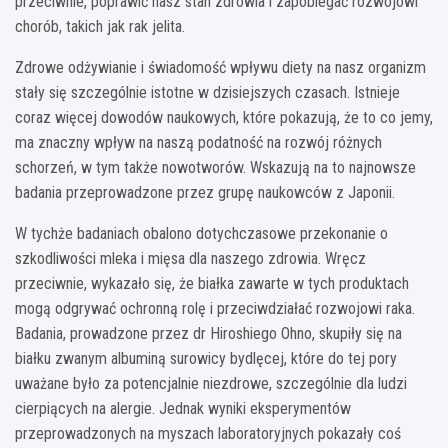
przeciwnie, poprawić nasz stan zdrowia i zapobiegać rozwojowi
chorób, takich jak rak jelita.
Zdrowe odżywianie i świadomość wpływu diety na nasz organizm
stały się szczególnie istotne w dzisiejszych czasach. Istnieje
coraz więcej dowodów naukowych, które pokazują, że to co jemy,
ma znaczny wpływ na naszą podatność na rozwój różnych
schorzeń, w tym także nowotworów. Wskazują na to najnowsze
badania przeprowadzone przez grupę naukowców z Japonii.
W tychże badaniach obalono dotychczasowe przekonanie o
szkodliwości mleka i mięsa dla naszego zdrowia. Wręcz
przeciwnie, wykazało się, że białka zawarte w tych produktach
mogą odgrywać ochronną rolę i przeciwdziałać rozwojowi raka.
Badania, prowadzone przez dr Hiroshiego Ohno, skupiły się na
białku zwanym albuminą surowicy bydlęcej, które do tej pory
uważane było za potencjalnie niezdrowe, szczególnie dla ludzi
cierpiących na alergie. Jednak wyniki eksperymentów
przeprowadzonych na myszach laboratoryjnych pokazały coś