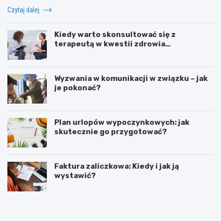
Czytaj dalej
Kiedy warto skonsultować się z
terapeutą w kwestii zdrowia
psychicznego?
Wyzwania w komunikacji w związku – jak
je pokonać?
Plan urlopów wypoczynkowych: jak
skutecznie go przygotować?
Faktura zaliczkowa: Kiedy i jak ją
wystawić?
L
Z
e
o
g
r
i
g