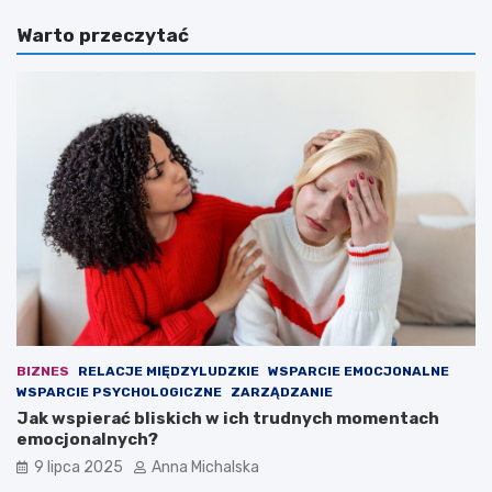
a
a
Warto przeczytać
W
n
a
i
r
z
s
o
z
w
a
a
w
n
a
a
p
g
r
r
z
u
e
p
g
a
r
p
a
r
ł
z
a
e
BIZNES
RELACJE MIĘDZYLUDZKIE
WSPARCIE EMOCJONALNE
n
s
WSPARCIE PSYCHOLOGICZNE
ZARZĄDZANIE
a
t
Jak wspierać bliskich w ich trudnych momentach
w
ę
emocjonalnych?
ł
p
9 lipca 2025
Anna Michalska
a
c