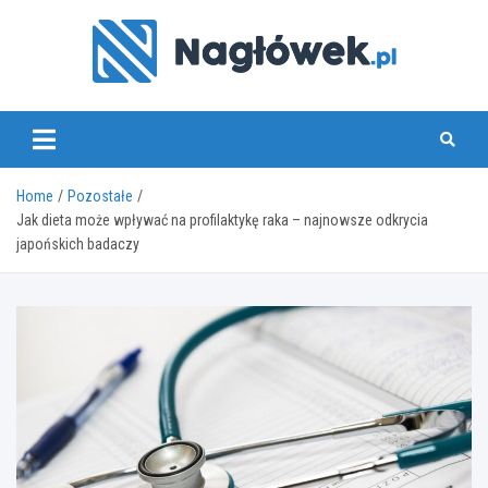
Skip
to
content
www.naglowek.pl
Home
Pozostałe
Jak dieta może wpływać na profilaktykę raka – najnowsze odkrycia
japońskich badaczy