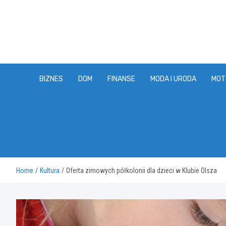
Skip
to
content
BIZNES
DOM
FINANSE
MODA I URODA
MOT
Home
Kultura
Oferta zimowych półkolonii dla dzieci w Klubie Olsza