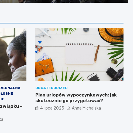
zarzutami
ERSONALNA
UNCATEGORIZED
IŁOSNE
Plan urlopów wypoczynkowych: jak
IE
skutecznie go przygotować?
 związku –
4 lipca 2025
Anna Michalska
ka