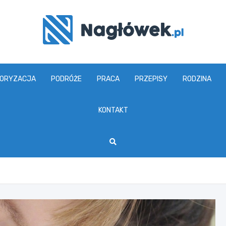
www.naglowek.pl
ORYZACJA
PODRÓŻE
PRACA
PRZEPISY
RODZINA
KONTAKT