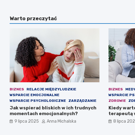
Warto przeczytać
BIZNES
RELACJE MIĘDZYLUDZKIE
BIZNES
MED
WSPARCIE EMOCJONALNE
WSPARCIE P
WSPARCIE PSYCHOLOGICZNE
ZARZĄDZANIE
ZDROWIE
ZD
Jak wspierać bliskich w ich trudnych
Kiedy wart
momentach emocjonalnych?
terapeutą 
psychiczn
9 lipca 2025
Anna Michalska
8 lipca 20