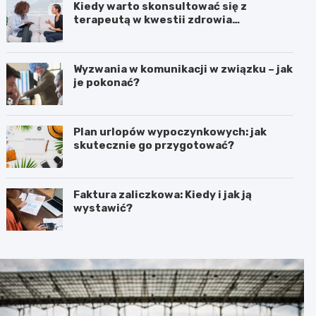
Kiedy warto skonsultować się z
terapeutą w kwestii zdrowia
psychicznego?
Wyzwania w komunikacji w związku – jak
je pokonać?
Plan urlopów wypoczynkowych: jak
skutecznie go przygotować?
Faktura zaliczkowa: Kiedy i jak ją
wystawić?