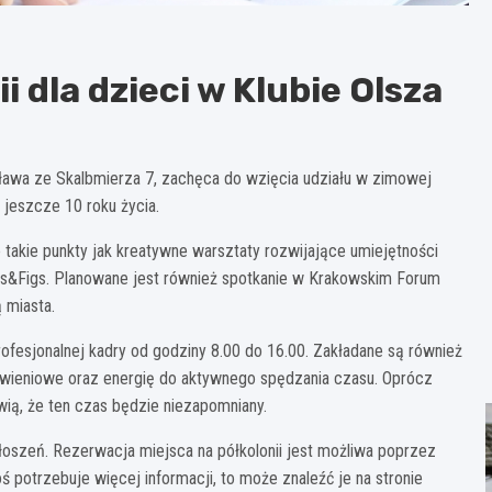
 dla dzieci w Klubie Olsza
isława ze Skalbmierza 7, zachęca do wzięcia udziału w zimowej
y jeszcze 10 roku życia.
akie punkty jak kreatywne warsztaty rozwijające umiejętności
cks&Figs. Planowane jest również spotkanie w Krakowskim Forum
ą miasta.
rofesjonalnej kadry od godziny 8.00 do 16.00. Zakładane są również
wieniowe oraz energię do aktywnego spędzania czasu. Oprócz
awią, że ten czas będzie niezapomniany.
głoszeń. Rezerwacja miejsca na półkolonii jest możliwa poprzez
toś potrzebuje więcej informacji, to może znaleźć je na stronie