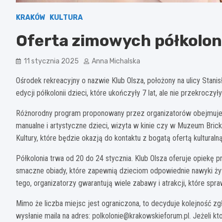
KRAKÓW
KULTURA
Oferta zimowych półkolonii
11 stycznia 2025
Anna Michalska
Ośrodek rekreacyjny o nazwie Klub Olsza, położony na ulicy Stan
edycji półkolonii dzieci, które ukończyły 7 lat, ale nie przekroczył
Różnorodny program proponowany przez organizatorów obejmuje t
manualne i artystyczne dzieci, wizyta w kinie czy w Muzeum Bri
Kultury, które będzie okazją do kontaktu z bogatą ofertą kulturaln
Półkolonia trwa od 20 do 24 stycznia. Klub Olsza oferuje opiekę p
smaczne obiady, które zapewnią dzieciom odpowiednie nawyki ży
tego, organizatorzy gwarantują wiele zabawy i atrakcji, które spr
Mimo że liczba miejsc jest ograniczona, to decyduje kolejność z
wysłanie maila na adres:
polkolonie@krakowskieforum.pl
. Jeżeli k