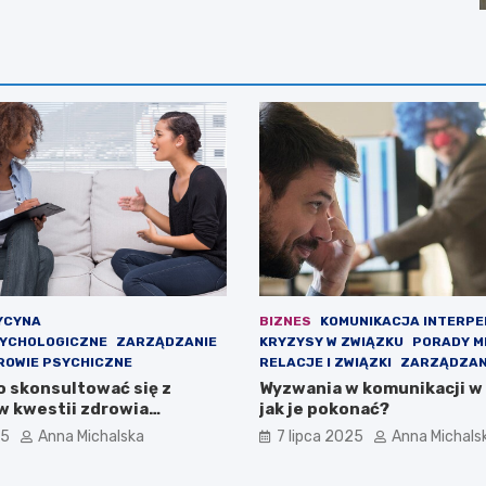
YCYNA
BIZNES
KOMUNIKACJA INTERP
SYCHOLOGICZNE
ZARZĄDZANIE
KRYZYSY W ZWIĄZKU
PORADY M
ROWIE PSYCHICZNE
RELACJE I ZWIĄZKI
ZARZĄDZAN
o skonsultować się z
Wyzwania w komunikacji w
w kwestii zdrowia
jak je pokonać?
ego?
25
Anna Michalska
7 lipca 2025
Anna Michals