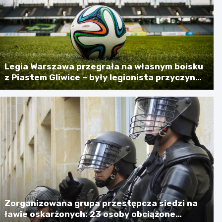
Legia Warszawa przegrała na własnym boisku
z Piastem Gliwice – były legionista przyczyną
porażki
Zorganizowana grupa przestępcza siedzi na
ławie oskarżonych: 23 osoby obciążone