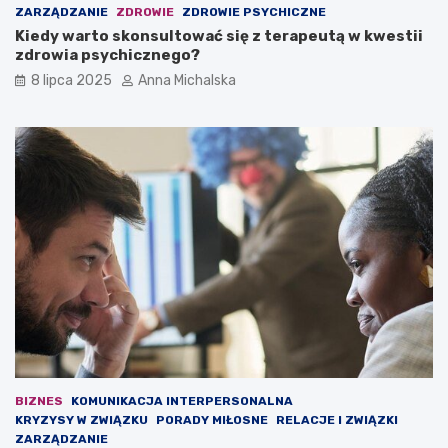
e
s
ZARZĄDZANIE
ZDROWIE
ZDROWIE PSYCHICZNE
m
k
Kiedy warto skonsultować się z terapeutą w kwestii
G
a
zdrowia psychicznego?
l
r
i
ż
8 lipca 2025
Anna Michalska
w
o
i
n
c
y
e
c
–
h
b
:
y
2
ł
3
y
o
l
s
e
o
g
b
i
y
o
o
n
b
i
c
s
i
BIZNES
KOMUNIKACJA INTERPERSONALNA
t
ą
KRYZYSY W ZWIĄZKU
PORADY MIŁOSNE
RELACJE I ZWIĄZKI
a
ż
ZARZĄDZANIE