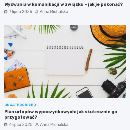
p
o
Wyzwania w komunikacji w związku – jak je pokonać?
r
n
7 lipca 2025
Anna Michalska
z
e
y
z
c
a
z
r
y
z
n
u
ą
t
p
a
o
m
r
i
a
ż
k
i
UNCATEGORIZED
Plan urlopów wypoczynkowych: jak skutecznie go
przygotować?
4 lipca 2025
Anna Michalska