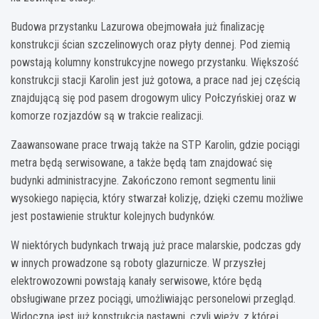
Budowa przystanku Lazurowa obejmowała już finalizację
konstrukcji ścian szczelinowych oraz płyty dennej. Pod ziemią
powstają kolumny konstrukcyjne nowego przystanku. Większość
konstrukcji stacji Karolin jest już gotowa, a prace nad jej częścią
znajdującą się pod pasem drogowym ulicy Połczyńskiej oraz w
komorze rozjazdów są w trakcie realizacji.
Zaawansowane prace trwają także na STP Karolin, gdzie pociągi
metra będą serwisowane, a także będą tam znajdować się
budynki administracyjne. Zakończono remont segmentu linii
wysokiego napięcia, który stwarzał kolizję, dzięki czemu możliwe
jest postawienie struktur kolejnych budynków.
W niektórych budynkach trwają już prace malarskie, podczas gdy
w innych prowadzone są roboty glazurnicze. W przyszłej
elektrowozowni powstają kanały serwisowe, które będą
obsługiwane przez pociągi, umożliwiając personelowi przegląd.
Widoczna jest już konstrukcja nastawni, czyli wieży, z której