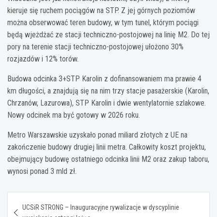
kieruje się ruchem pociągów na STP. Z jej górnych poziomów
można obserwować teren budowy, w tym tunel, którym pociągi
będą wjeżdżać ze stacji techniczno-postojowej na linię M2. Do tej
pory na terenie stacji techniczno-postojowej ułożono 30%
rozjazdów i 12% torów.
Budowa odcinka 3+STP Karolin z dofinansowaniem ma prawie 4
km długości, a znajdują się na nim trzy stacje pasażerskie (Karolin,
Chrzanów, Lazurowa), STP Karolin i dwie wentylatornie szlakowe.
Nowy odcinek ma być gotowy w 2026 roku.
Metro Warszawskie uzyskało ponad miliard złotych z UE na
zakończenie budowy drugiej linii metra. Całkowity koszt projektu,
obejmujący budowę ostatniego odcinka linii M2 oraz zakup taboru,
wynosi ponad 3 mld zł.
Nawigacja
UCSiR STRONG – Inauguracyjne rywalizacje w dyscyplinie
wpisu