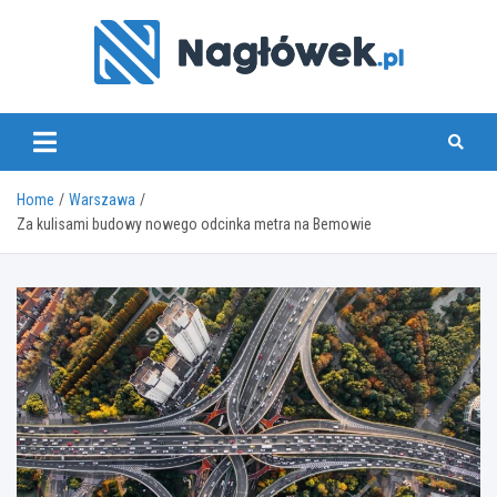
Skip
to
content
www.naglowek.pl
Home
Warszawa
Za kulisami budowy nowego odcinka metra na Bemowie