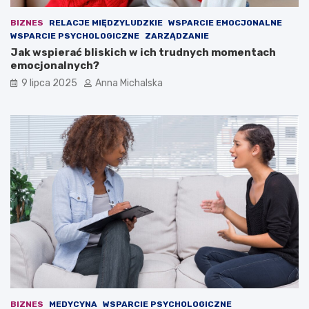
ł
z
a
e
BIZNES
RELACJE MIĘDZYLUDZKIE
WSPARCIE EMOCJONALNE
n
s
WSPARCIE PSYCHOLOGICZNE
ZARZĄDZANIE
a
t
Jak wspierać bliskich w ich trudnych momentach
w
ę
emocjonalnych?
ł
p
9 lipca 2025
Anna Michalska
a
c
s
z
n
a
y
s
m
i
b
e
o
d
i
z
s
i
k
n
u
a
z
ł
P
a
i
w
a
i
s
e
t
o
BIZNES
MEDYCYNA
WSPARCIE PSYCHOLOGICZNE