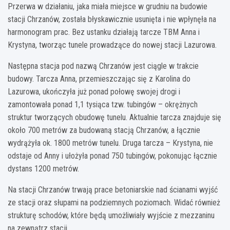
Przerwa w działaniu, jaka miała miejsce w grudniu na budowie
stacji Chrzanów, została błyskawicznie usunięta i nie wpłynęła na
harmonogram prac. Bez ustanku działają tarcze TBM Anna i
Krystyna, tworząc tunele prowadzące do nowej stacji Lazurowa.
Następna stacja pod nazwą Chrzanów jest ciągle w trakcie
budowy. Tarcza Anna, przemieszczając się z Karolina do
Lazurowa, ukończyła już ponad połowę swojej drogi i
zamontowała ponad 1,1 tysiąca tzw. tubingów – okrężnych
struktur tworzących obudowę tunelu. Aktualnie tarcza znajduje się
około 700 metrów za budowaną stacją Chrzanów, a łącznie
wydrążyła ok. 1800 metrów tunelu. Druga tarcza – Krystyna, nie
odstaje od Anny i ułożyła ponad 750 tubingów, pokonując łącznie
dystans 1200 metrów.
Na stacji Chrzanów trwają prace betoniarskie nad ścianami wyjść
ze stacji oraz słupami na podziemnych poziomach. Widać również
strukturę schodów, które będą umożliwiały wyjście z mezzaninu
na zewnątrz stacji.