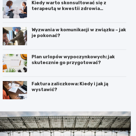
Kiedy warto skonsultować się z
terapeutą w kwestii zdrowia
psychicznego?
Wyzwania w komunikacji w związku – jak
je pokonać?
Plan urlopów wypoczynkowych: jak
skutecznie go przygotować?
Faktura zaliczkowa: Kiedy i jak ją
wystawić?