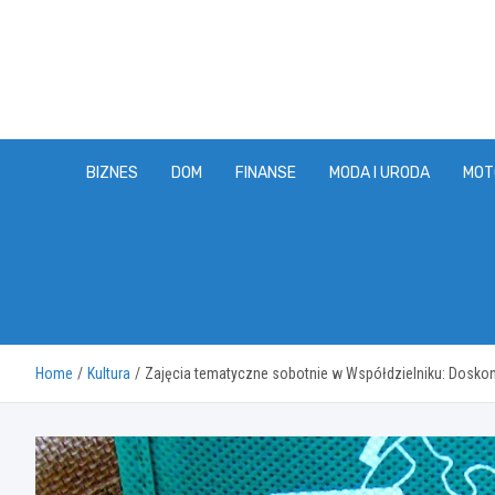
Skip
to
content
BIZNES
DOM
FINANSE
MODA I URODA
MOT
Home
Kultura
Zajęcia tematyczne sobotnie w Współdzielniku: Doskon