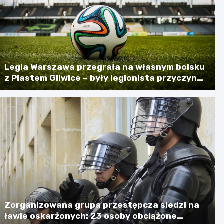
Legia Warszawa przegrała na własnym boisku
z Piastem Gliwice – były legionista przyczyną
porażki
Zorganizowana grupa przestępcza siedzi na
ławie oskarżonych: 23 osoby obciążone