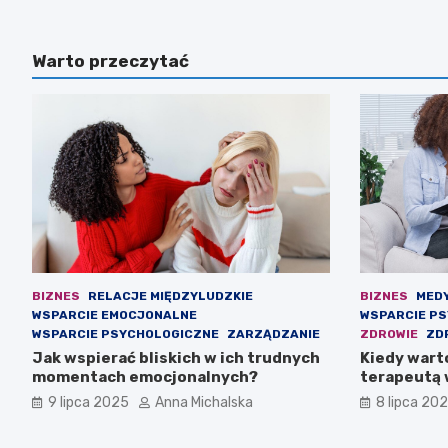
Warto przeczytać
BIZNES
RELACJE MIĘDZYLUDZKIE
BIZNES
MED
WSPARCIE EMOCJONALNE
WSPARCIE P
WSPARCIE PSYCHOLOGICZNE
ZARZĄDZANIE
ZDROWIE
ZD
Jak wspierać bliskich w ich trudnych
Kiedy wart
momentach emocjonalnych?
terapeutą 
psychiczn
9 lipca 2025
Anna Michalska
8 lipca 20