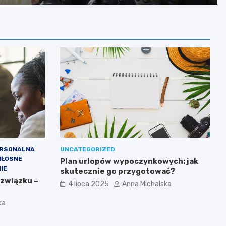
zarzutami
ERSONALNA
UNCATEGORIZED
IŁOSNE
Plan urlopów wypoczynkowych: jak
IE
skutecznie go przygotować?
 związku –
4 lipca 2025
Anna Michalska
ka