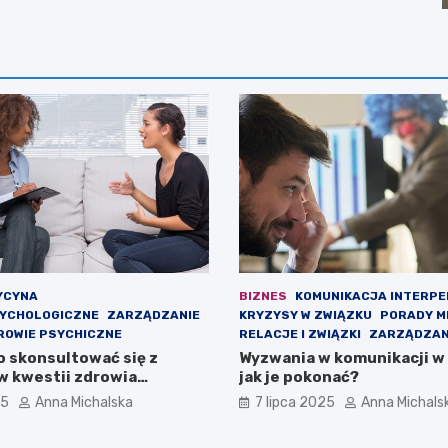
YCYNA
BIZNES
KOMUNIKACJA INTERP
SYCHOLOGICZNE
ZARZĄDZANIE
KRYZYSY W ZWIĄZKU
PORADY M
ROWIE PSYCHICZNE
RELACJE I ZWIĄZKI
ZARZĄDZAN
o skonsultować się z
Wyzwania w komunikacji w
w kwestii zdrowia
jak je pokonać?
ego?
25
Anna Michalska
7 lipca 2025
Anna Michals