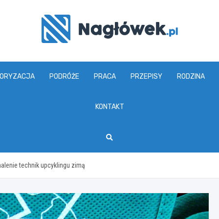
www.naglowek.pl
ORYZACJA
PODRÓŻE
PRACA
PRZEPISY
RODZINA
KONTAKT
alenie technik upcyklingu zimą