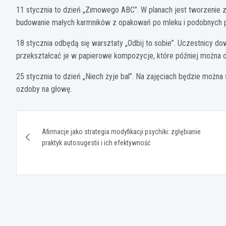
11 stycznia to dzień „Zimowego ABC”. W planach jest tworzenie 
budowanie małych karmników z opakowań po mleku i podobnych p
18 stycznia odbędą się warsztaty „Odbij to sobie”. Uczestnicy dowi
przekształcać je w papierowe kompozycje, które później można o
25 stycznia to dzień „Niech żyje bal”. Na zajęciach będzie możn
ozdoby na głowę.
Nawigacja
Afirmacje jako strategia modyfikacji psychiki: zgłębianie
wpisu
praktyk autosugestii i ich efektywność