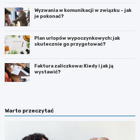
Wyzwania w komunikacji w związku – jak
je pokonać?
Plan urlopów wypoczynkowych: jak
skutecznie go przygotować?
Faktura zaliczkowa: Kiedy i jak ją
wystawić?
L
Z
e
o
g
r
i
g
a
a
Warto przeczytać
W
n
a
i
r
z
s
o
z
w