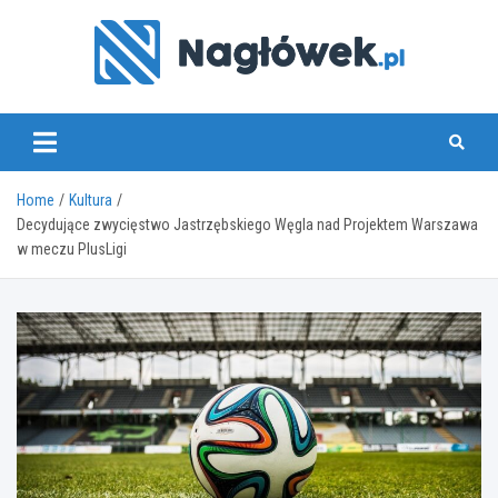
Skip
to
content
www.naglowek.pl
Home
Kultura
Decydujące zwycięstwo Jastrzębskiego Węgla nad Projektem Warszawa
w meczu PlusLigi