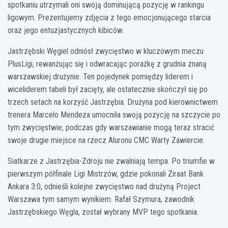
spotkaniu utrzymali oni swoją dominującą pozycję w rankingu
ligowym. Prezentujemy zdjęcia z tego emocjonującego starcia
oraz jego entuzjastycznych kibiców.
Jastrzębski Węgiel odniósł zwycięstwo w kluczowym meczu
PlusLigi, rewanżując się i odwracając porażkę z grudnia znaną
warszawskiej drużynie. Ten pojedynek pomiędzy liderem i
wiceliderem tabeli był zacięty, ale ostatecznie skończył się po
trzech setach na korzyść Jastrzębia. Drużyna pod kierownictwem
trenera Marcelo Mendeza umocniła swoją pozycję na szczycie po
tym zwycięstwie, podczas gdy warszawianie mogą teraz stracić
swoje drugie miejsce na rzecz Aluronu CMC Warty Zawiercie.
Siatkarze z Jastrzębia-Zdroju nie zwalniają tempa. Po triumfie w
pierwszym półfinale Ligi Mistrzów, gdzie pokonali Ziraat Bank
Ankara 3:0, odnieśli kolejne zwycięstwo nad drużyną Project
Warszawa tym samym wynikiem. Rafał Szymura, zawodnik
Jastrzębskiego Węgla, został wybrany MVP tego spotkania.