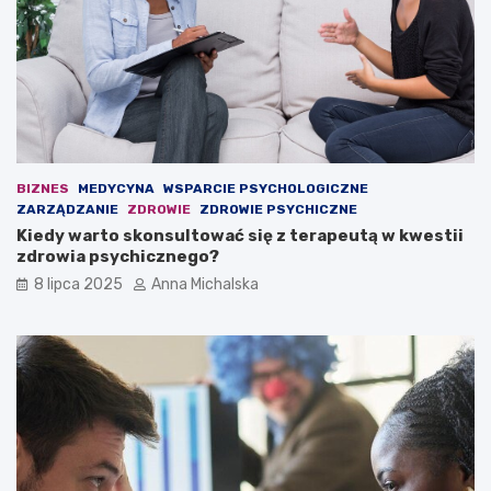
s
i
k
n
u
a
z
ł
P
a
i
w
a
i
s
e
t
o
BIZNES
MEDYCYNA
WSPARCIE PSYCHOLOGICZNE
e
s
ZARZĄDZANIE
ZDROWIE
ZDROWIE PSYCHICZNE
m
k
Kiedy warto skonsultować się z terapeutą w kwestii
G
a
zdrowia psychicznego?
l
r
i
ż
8 lipca 2025
Anna Michalska
w
o
i
n
c
y
e
c
–
h
b
:
y
2
ł
3
y
o
l
s