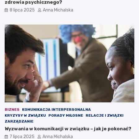
zdrowia psychicznego?
l
r
i
ż
8 lipca 2025
Anna Michalska
w
o
i
n
c
y
e
c
–
h
b
:
y
2
ł
3
y
o
l
s
e
o
g
b
i
y
o
o
n
b
i
c
s
i
BIZNES
KOMUNIKACJA INTERPERSONALNA
t
ą
KRYZYSY W ZWIĄZKU
PORADY MIŁOSNE
RELACJE I ZWIĄZKI
a
ż
ZARZĄDZANIE
p
o
Wyzwania w komunikacji w związku – jak je pokonać?
r
n
7 lipca 2025
Anna Michalska
z
e