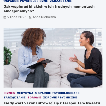
n
s
WSPARCIE PSYCHOLOGICZNE
ZARZĄDZANIE
a
t
Jak wspierać bliskich w ich trudnych momentach
w
ę
emocjonalnych?
ł
p
9 lipca 2025
Anna Michalska
a
c
s
z
n
a
y
s
m
i
b
e
o
d
i
z
s
i
k
n
u
a
z
ł
P
a
i
w
a
i
s
e
t
o
BIZNES
MEDYCYNA
WSPARCIE PSYCHOLOGICZNE
e
s
ZARZĄDZANIE
ZDROWIE
ZDROWIE PSYCHICZNE
m
k
Kiedy warto skonsultować się z terapeutą w kwestii
G
a