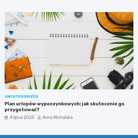
y
z
c
a
z
r
y
z
n
u
ą
t
p
a
o
m
r
i
a
ż
k
i
UNCATEGORIZED
Plan urlopów wypoczynkowych: jak skutecznie go
przygotować?
4 lipca 2025
Anna Michalska