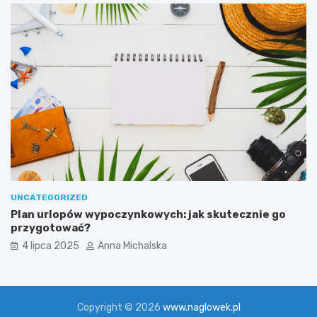
c
a
z
r
y
z
n
u
ą
t
p
a
o
m
r
i
a
ż
k
i
UNCATEGORIZED
Plan urlopów wypoczynkowych: jak skutecznie go
przygotować?
4 lipca 2025
Anna Michalska
Copyright © 2026
www.naglowek.pl