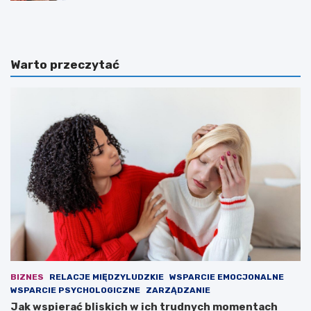
e
o
g
r
i
g
a
a
Warto przeczytać
W
n
a
i
r
z
s
o
z
w
a
a
w
n
a
a
p
g
r
r
z
u
e
p
g
a
r
p
a
r
ł
z
a
e
BIZNES
RELACJE MIĘDZYLUDZKIE
WSPARCIE EMOCJONALNE
n
s
WSPARCIE PSYCHOLOGICZNE
ZARZĄDZANIE
a
t
Jak wspierać bliskich w ich trudnych momentach