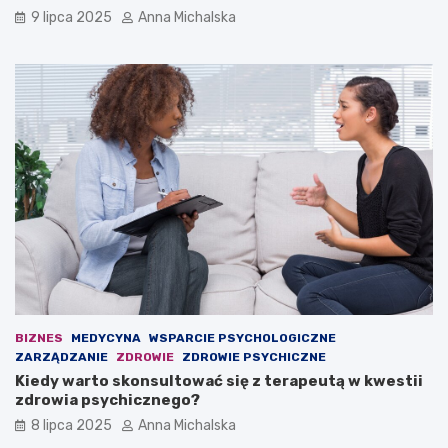
ł
p
9 lipca 2025
Anna Michalska
a
c
s
z
n
a
y
s
m
i
b
e
o
d
i
z
s
i
k
n
u
a
z
ł
P
a
i
w
a
i
s
e
t
o
BIZNES
MEDYCYNA
WSPARCIE PSYCHOLOGICZNE
e
s
ZARZĄDZANIE
ZDROWIE
ZDROWIE PSYCHICZNE
m
k
Kiedy warto skonsultować się z terapeutą w kwestii
G
a
zdrowia psychicznego?
l
r
i
ż
8 lipca 2025
Anna Michalska
w
o