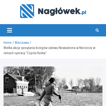
Skip
to
content
www.naglowek.pl
Home
Warszawa
Wielka akcja sprzątania brzegów zalewu Niewiadoma w Niecieczy w
ramach operacji "Czysta Rzeka"