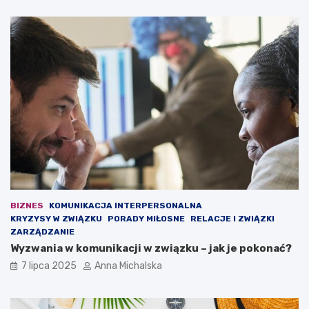
i
n
c
y
e
c
–
h
b
:
y
2
ł
3
y
o
l
s
e
o
g
b
i
y
o
o
n
b
i
c
s
i
BIZNES
KOMUNIKACJA INTERPERSONALNA
t
ą
KRYZYSY W ZWIĄZKU
PORADY MIŁOSNE
RELACJE I ZWIĄZKI
a
ż
ZARZĄDZANIE
p
o
Wyzwania w komunikacji w związku – jak je pokonać?
r
n
7 lipca 2025
Anna Michalska
z
e
y
z
c
a