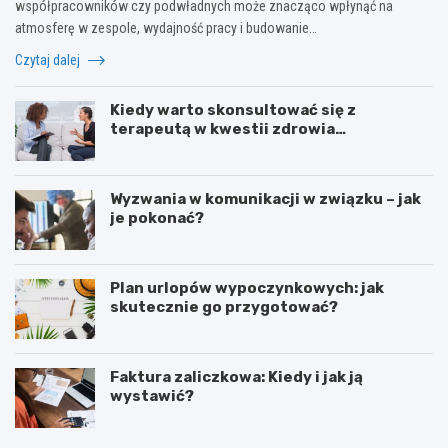
współpracowników czy podwładnych może znacząco wpłynąć na
atmosferę w zespole, wydajność pracy i budowanie…
Czytaj dalej
Kiedy warto skonsultować się z
terapeutą w kwestii zdrowia
psychicznego?
Wyzwania w komunikacji w związku – jak
je pokonać?
Plan urlopów wypoczynkowych: jak
skutecznie go przygotować?
Faktura zaliczkowa: Kiedy i jak ją
wystawić?
L
Z
e
o