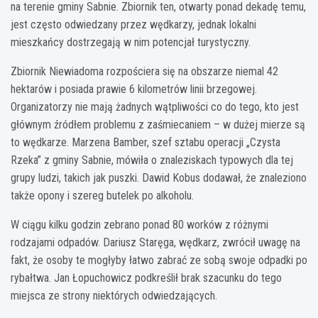
na terenie gminy Sabnie. Zbiornik ten, otwarty ponad dekadę temu,
jest często odwiedzany przez wędkarzy, jednak lokalni
mieszkańcy dostrzegają w nim potencjał turystyczny.
Zbiornik Niewiadoma rozpościera się na obszarze niemal 42
hektarów i posiada prawie 6 kilometrów linii brzegowej.
Organizatorzy nie mają żadnych wątpliwości co do tego, kto jest
głównym źródłem problemu z zaśmiecaniem – w dużej mierze są
to wędkarze. Marzena Bamber, szef sztabu operacji „Czysta
Rzeka” z gminy Sabnie, mówiła o znaleziskach typowych dla tej
grupy ludzi, takich jak puszki. Dawid Kobus dodawał, że znaleziono
także opony i szereg butelek po alkoholu.
W ciągu kilku godzin zebrano ponad 80 worków z różnymi
rodzajami odpadów. Dariusz Staręga, wędkarz, zwrócił uwagę na
fakt, że osoby te mogłyby łatwo zabrać ze sobą swoje odpadki po
rybałtwa. Jan Łopuchowicz podkreślił brak szacunku do tego
miejsca ze strony niektórych odwiedzających.