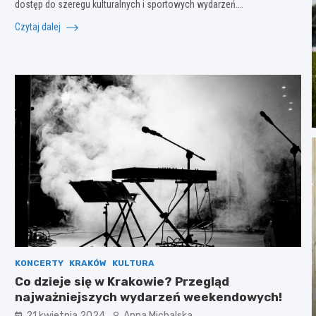
dostęp do szeregu kulturalnych i sportowych wydarzeń.…
Czytaj dalej
KONCERTY
KRAKÓW
KULTURA
Co dzieje się w Krakowie? Przegląd
najważniejszych wydarzeń weekendowych!
21 kwietnia 2024
Anna Michalska