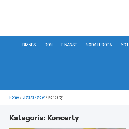
Skip
to
content
BIZNES
DOM
FINANSE
MODA I URODA
MOT
Home
Lista tekstów
Koncerty
Kategoria:
Koncerty