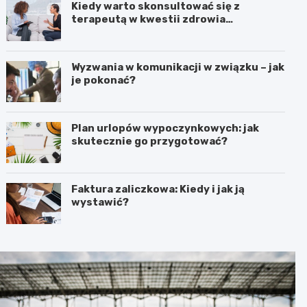
Kiedy warto skonsultować się z
terapeutą w kwestii zdrowia
psychicznego?
Wyzwania w komunikacji w związku – jak
je pokonać?
Plan urlopów wypoczynkowych: jak
skutecznie go przygotować?
Faktura zaliczkowa: Kiedy i jak ją
wystawić?