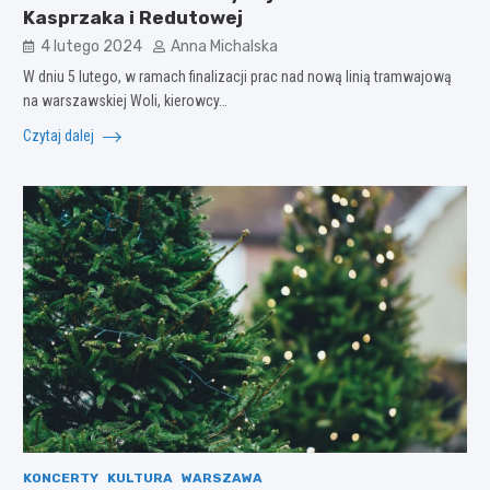
Kasprzaka i Redutowej
4 lutego 2024
Anna Michalska
W dniu 5 lutego, w ramach finalizacji prac nad nową linią tramwajową
na warszawskiej Woli, kierowcy…
Czytaj dalej
KONCERTY
KULTURA
WARSZAWA