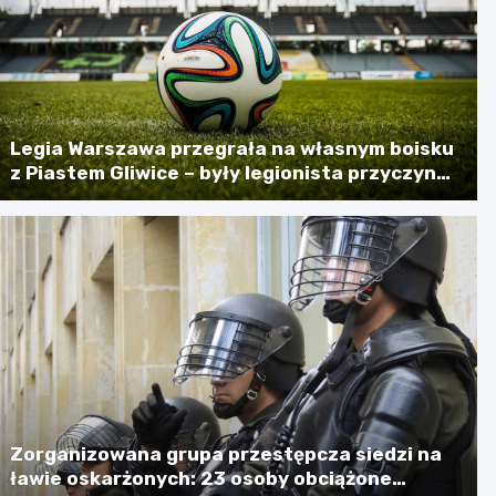
Legia Warszawa przegrała na własnym boisku
z Piastem Gliwice – były legionista przyczyną
porażki
Zorganizowana grupa przestępcza siedzi na
ławie oskarżonych: 23 osoby obciążone