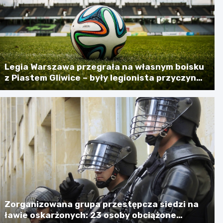
Legia Warszawa przegrała na własnym boisku
z Piastem Gliwice – były legionista przyczyną
porażki
Zorganizowana grupa przestępcza siedzi na
ławie oskarżonych: 23 osoby obciążone