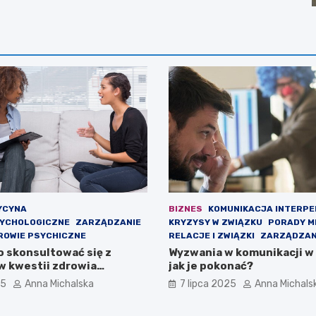
YCYNA
BIZNES
KOMUNIKACJA INTERP
SYCHOLOGICZNE
ZARZĄDZANIE
KRYZYSY W ZWIĄZKU
PORADY M
ROWIE PSYCHICZNE
RELACJE I ZWIĄZKI
ZARZĄDZAN
o skonsultować się z
Wyzwania w komunikacji w
w kwestii zdrowia
jak je pokonać?
ego?
25
Anna Michalska
7 lipca 2025
Anna Michals