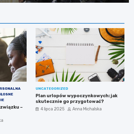
zarzutami
ERSONALNA
UNCATEGORIZED
IŁOSNE
Plan urlopów wypoczynkowych: jak
IE
skutecznie go przygotować?
 związku –
4 lipca 2025
Anna Michalska
ka