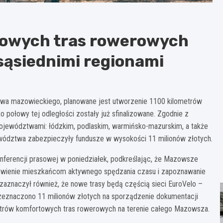
owych tras rowerowych
 sąsiednimi regionami
twa mazowieckiego, planowane jest utworzenie 1100 kilometrów
o połowy tej odległości zostały już sfinalizowane. Zgodnie z
ojewództwami: łódzkim, podlaskim, warmińsko-mazurskim, a także
ewództwa zabezpieczyły fundusze w wysokości 11 milionów złotych.
onferencji prasowej w poniedziałek, podkreślając, że Mazowsze
liwienie mieszkańcom aktywnego spędzania czasu i zapoznawanie
k zaznaczył również, że nowe trasy będą częścią sieci EuroVelo –
zeznaczono 11 milionów złotych na sporządzenie dokumentacji
etrów komfortowych tras rowerowych na terenie całego Mazowsza.