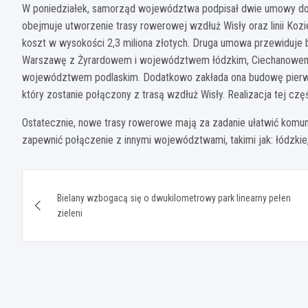
W poniedziałek, samorząd województwa podpisał dwie umowy do
obejmuje utworzenie trasy rowerowej wzdłuż Wisły oraz linii Ko
koszt w wysokości 2,3 miliona złotych. Druga umowa przewiduje 
Warszawę z Żyrardowem i województwem łódzkim, Ciechanowem
województwem podlaskim. Dodatkowo zakłada ona budowę pierwsz
który zostanie połączony z trasą wzdłuż Wisły. Realizacja tej czę
Ostatecznie, nowe trasy rowerowe mają za zadanie ułatwić komun
zapewnić połączenie z innymi województwami, takimi jak: łódzkie
Nawigacja
Bielany wzbogacą się o dwukilometrowy park linearny pełen
wpisu
zieleni