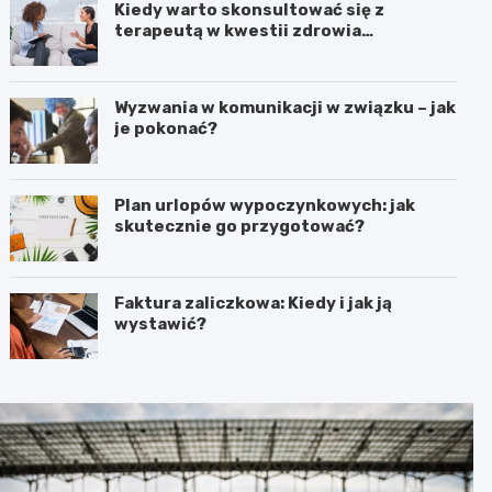
Kiedy warto skonsultować się z
terapeutą w kwestii zdrowia
psychicznego?
Wyzwania w komunikacji w związku – jak
je pokonać?
Plan urlopów wypoczynkowych: jak
skutecznie go przygotować?
Faktura zaliczkowa: Kiedy i jak ją
wystawić?