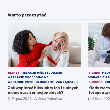
Warto przeczytać
BIZNES
RELACJE MIĘDZYLUDZKIE
BIZNES
MED
WSPARCIE EMOCJONALNE
WSPARCIE P
WSPARCIE PSYCHOLOGICZNE
ZARZĄDZANIE
ZDROWIE
ZD
Jak wspierać bliskich w ich trudnych
Kiedy wart
momentach emocjonalnych?
terapeutą 
psychiczn
9 lipca 2025
Anna Michalska
8 lipca 20