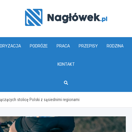
www.naglowek.pl
ORYZACJA
PODRÓŻE
PRACA
PRZEPISY
RODZINA
KONTAKT
zących stolicę Polski z sąsiednimi regionami