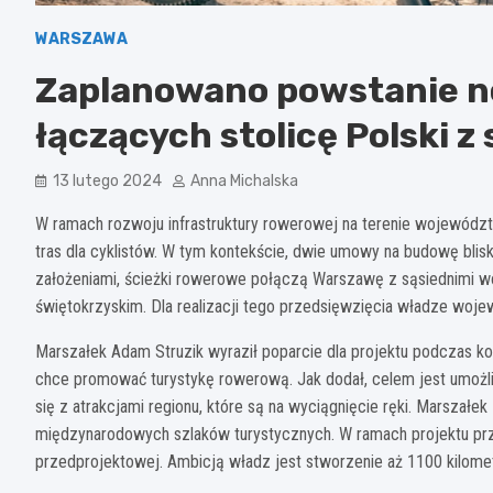
WARSZAWA
Zaplanowano powstanie n
łączących stolicę Polski z
13 lutego 2024
Anna Michalska
W ramach rozwoju infrastruktury rowerowej na terenie wojewódz
tras dla cyklistów. W tym kontekście, dwie umowy na budowę blisk
założeniami, ścieżki rowerowe połączą Warszawę z sąsiednimi w
świętokrzyskim. Dla realizacji tego przedsięwzięcia władze woj
Marszałek Adam Struzik wyraził poparcie dla projektu podczas k
chce promować turystykę rowerową. Jak dodał, celem jest umoż
się z atrakcjami regionu, które są na wyciągnięcie ręki. Marszałe
międzynarodowych szlaków turystycznych. W ramach projektu pr
przedprojektowej. Ambicją władz jest stworzenie aż 1100 kilom