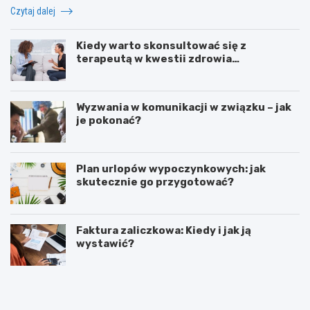
Czytaj dalej
Kiedy warto skonsultować się z
terapeutą w kwestii zdrowia
psychicznego?
Wyzwania w komunikacji w związku – jak
je pokonać?
Plan urlopów wypoczynkowych: jak
skutecznie go przygotować?
Faktura zaliczkowa: Kiedy i jak ją
wystawić?
L
Z
e
o
g
r
i
g