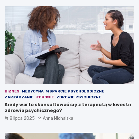
n
a
y
s
m
i
b
e
o
d
i
z
s
i
k
n
u
a
z
ł
P
a
i
w
a
i
s
e
t
o
BIZNES
MEDYCYNA
WSPARCIE PSYCHOLOGICZNE
e
s
ZARZĄDZANIE
ZDROWIE
ZDROWIE PSYCHICZNE
m
k
Kiedy warto skonsultować się z terapeutą w kwestii
G
a
zdrowia psychicznego?
l
r
i
ż
8 lipca 2025
Anna Michalska
w
o
i
n
c
y