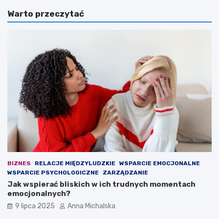
a
a
Warto przeczytać
W
n
a
i
r
z
s
o
z
w
a
a
w
n
a
a
p
g
r
r
z
u
e
p
g
a
r
p
a
r
ł
z
a
e
BIZNES
RELACJE MIĘDZYLUDZKIE
WSPARCIE EMOCJONALNE
n
s
WSPARCIE PSYCHOLOGICZNE
ZARZĄDZANIE
a
t
Jak wspierać bliskich w ich trudnych momentach
w
ę
emocjonalnych?
ł
p
9 lipca 2025
Anna Michalska
a
c
s
z