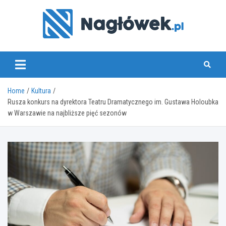
Skip
to
content
www.naglowek.pl
Home
Kultura
Rusza konkurs na dyrektora Teatru Dramatycznego im. Gustawa Holoubka
w Warszawie na najbliższe pięć sezonów